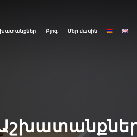
շխատանքներ
Բլոգ
Մեր մասին
Աշխատանքնե