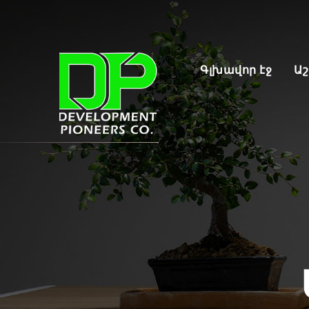
Գլխավոր էջ
Ա